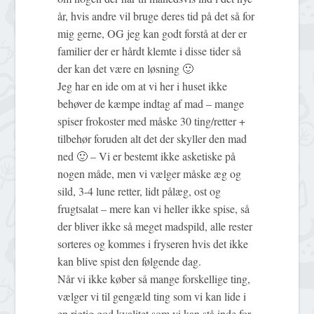
år, hvis andre vil bruge deres tid på det så for
mig gerne, OG jeg kan godt forstå at der er
familier der er hårdt klemte i disse tider så
der kan det være en løsning 🙂
Jeg har en ide om at vi her i huset ikke
behøver de kæmpe indtag af mad – mange
spiser frokoster med måske 30 ting/retter +
tilbehør foruden alt det der skyller den mad
ned 🙂 – Vi er bestemt ikke asketiske på
nogen måde, men vi vælger måske æg og
sild, 3-4 lune retter, lidt pålæg, ost og
frugtsalat – mere kan vi heller ikke spise, så
der bliver ikke så meget madspild, alle rester
sorteres og kommes i fryseren hvis det ikke
kan blive spist den følgende dag.
Når vi ikke køber så mange forskellige ting,
vælger vi til gengæld ting som vi kan lide i
en rigtig god kvalitet som vi kan stå inde for.