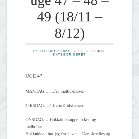
uge 47 – 48 –
49 (18/11 –
8/12)
27. OKTOBER 2024
- POSTED IN
IKKE
KATEGORISERET
UGE 47 :
MANDAG…..1.fra måltidskassen
TIRSDAG….2.fra måltidskassen
ONSDAG…..Hokkaido-suppe m kød og
melboller
Hokkaidoen har jeg fra haven – Den skrælles og