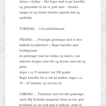
skæres i stykker – Det koges med et par kartofler
og gulerødder til det er godt mørt – blendes,
smages til og tilsidst tilsættes optøede kød og
melboller.
TORSDAG….3.fra måltidskassen
FREDAG…..Ovnstegte grøntsager med et drys
hakkede krydderurter + Bagte kartofler med
hvidløgssmør
de grøntsager man har ordnes og skæres i ens
størrelse dryppes med olie og drysses med salt og
peber
steges i ca 35 minutter ved 200 grader
Bagte kartofler får et snit på midten, bages i ca.
50 – 65 minutter og serveres til
LØRDAG…..Tarteletter med stuvede grøntsager
smelt 40g flydende margarine tilsæt en stor spsk
hvedemel og rør godt med et piskeris, spæd så