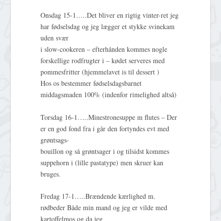
Onsdag 15-1…..Det bliver en rigtig vinter-ret jeg
har fødselsdag og jeg lægger et stykke svinekam
uden svær
i slow-cookeren – efterhånden kommes nogle
forskellige rodfrugter i – kødet serveres med
pommesfritter (hjemmelavet is til dessert )
Hos os bestemmer fødselsdagsbarnet
middagsmaden 100% (indenfor rimelighed altså)
Torsdag 16-1…..Minestronesuppe m flutes – Der
er en god fond fra i går den fortyndes evt med
grøntsags-
bouillon og så grøntsager i og tilsidst kommes
suppehorn i (lille pastatype) men skruer kan
bruges.
Fredag 17-1…..Brændende kærlighed m.
rødbeder Både min mand og jeg er vilde med
kartoffelmos og da jeg