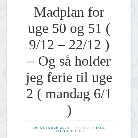
Madplan for
uge 50 og 51 (
9/12 – 22/12 )
– Og så holder
jeg ferie til uge
2 ( mandag 6/1
)
29. OKTOBER 2024
- POSTED IN
IKKE
KATEGORISERET