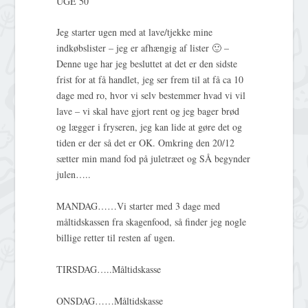
UGE 50
Jeg starter ugen med at lave/tjekke mine
indkøbslister – jeg er afhængig af lister 🙂 –
Denne uge har jeg besluttet at det er den sidste
frist for at få handlet, jeg ser frem til at få ca 10
dage med ro, hvor vi selv bestemmer hvad vi vil
lave – vi skal have gjort rent og jeg bager brød
og lægger i fryseren, jeg kan lide at gøre det og
tiden er der så det er OK. Omkring den 20/12
sætter min mand fod på juletræet og SÅ begynder
julen…..
MANDAG……Vi starter med 3 dage med
måltidskassen fra skagenfood, så finder jeg nogle
billige retter til resten af ugen.
TIRSDAG…..Måltidskasse
ONSDAG……Måltidskasse