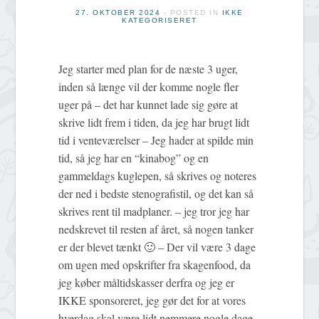
27. OKTOBER 2024
- POSTED IN
IKKE
KATEGORISERET
Jeg starter med plan for de næste 3 uger,
inden så længe vil der komme nogle fler
uger på – det har kunnet lade sig gøre at
skrive lidt frem i tiden, da jeg har brugt lidt
tid i venteværelser – Jeg hader at spilde min
tid, så jeg har en “kinabog” og en
gammeldags kuglepen, så skrives og noteres
der ned i bedste stenografistil, og det kan så
skrives rent til madplaner. – jeg tror jeg har
nedskrevet til resten af året, så nogen tanker
er der blevet tænkt 🙂 – Der vil være 3 dage
om ugen med opskrifter fra skagenfood, da
jeg køber måltidskasser derfra og jeg er
IKKE sponsoreret, jeg gør det for at vores
hverdag skal være lidt nemmere nogle dage