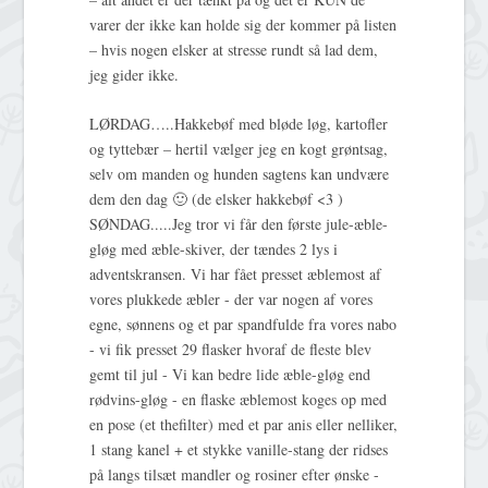
varer der ikke kan holde sig der kommer på listen
– hvis nogen elsker at stresse rundt så lad dem,
jeg gider ikke.
LØRDAG…..Hakkebøf med bløde løg, kartofler
og tyttebær – hertil vælger jeg en kogt grøntsag,
selv om manden og hunden sagtens kan undvære
dem den dag 🙂 (de elsker hakkebøf <3 )
SØNDAG.....Jeg tror vi får den første jule-æble-
gløg med æble-skiver, der tændes 2 lys i
adventskransen. Vi har fået presset æblemost af
vores plukkede æbler - der var nogen af vores
egne, sønnens og et par spandfulde fra vores nabo
- vi fik presset 29 flasker hvoraf de fleste blev
gemt til jul - Vi kan bedre lide æble-gløg end
rødvins-gløg - en flaske æblemost koges op med
en pose (et thefilter) med et par anis eller nelliker,
1 stang kanel + et stykke vanille-stang der ridses
på langs tilsæt mandler og rosiner efter ønske -