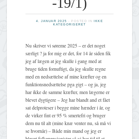
-19/1)
4. JANUAR 2025
- POSTED IN
IKKE
KATEGORISERET
Nu skriver vi søreme 2025 – er det noget
særligt ? ja for mig er det, for 14 år siden fik
jeg af lægen at jeg skulle i gang med at
bruge tiden fornuftigt, da jeg skulle regne
med en nedsættelse af mine kræfter og en
funktionsnedsættelse pga gigt – og ja, jeg
har ikke de samme kræfter, men lægerne er
blevet dygtigere – Jeg har blandt and et fået
sat delproteser i begge mine hænder i år, og
de virker fint er 95 % smertefri og bruger
dem nu til alt (mine knæ venter nu, så må vi
se hvornår) – Både min mand og jeg er
blevet folkepensionister så vi har tid til at