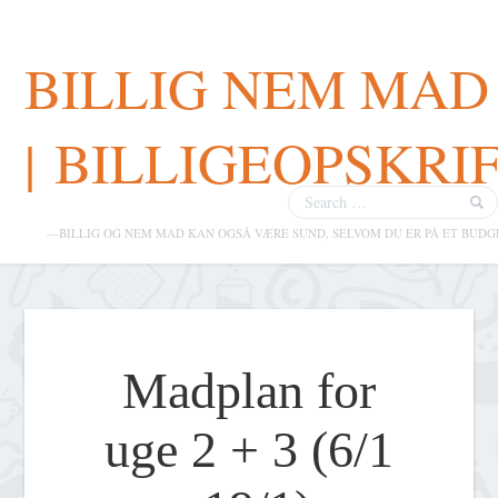
BILLIG NEM MAD
| BILLIGEOPSKRI
—BILLIG OG NEM MAD KAN OGSÅ VÆRE SUND, SELVOM DU ER PÅ ET BUDG
Madplan for
uge 2 + 3 (6/1