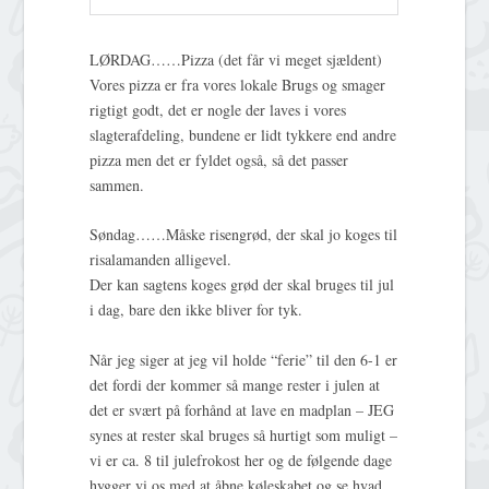
LØRDAG……Pizza (det får vi meget sjældent)
Vores pizza er fra vores lokale Brugs og smager
rigtigt godt, det er nogle der laves i vores
slagterafdeling, bundene er lidt tykkere end andre
pizza men det er fyldet også, så det passer
sammen.
Søndag……Måske risengrød, der skal jo koges til
risalamanden alligevel.
Der kan sagtens koges grød der skal bruges til jul
i dag, bare den ikke bliver for tyk.
Når jeg siger at jeg vil holde “ferie” til den 6-1 er
det fordi der kommer så mange rester i julen at
det er svært på forhånd at lave en madplan – JEG
synes at rester skal bruges så hurtigt som muligt –
vi er ca. 8 til julefrokost her og de følgende dage
hygger vi os med at åbne køleskabet og se hvad