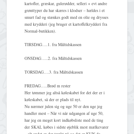
kartofler, græskar, gulerødder, selleri + evt andre
grønttyper du har skæres i klodser – hældes i et
smurt fad og stænkes godt med en olie og drysses
med krydderi (jeg bruger et kartoffelkrydderi fra
Normal-butikken).
TIRSDAG….1. fra Måltidskassen
ONSDAG…..2. fra Måltidskassen
TORSDAG….3. fra Måltidskassen
FREDAG…..Brød m rester
Her tømmer jeg altså køleskabet for det der er i
køleskabet, så der er plads til nyt.
Nu nærmer julen sig og uge 50 er den uge jeg
handler mest – Når vi når udgangen af uge 50,
har jeg en meget kort indkøbsliste med de ting
der SKAL købes i sidste øjeblik mest mælkevarer
– alt andet er der tænkt på og det er KUN de