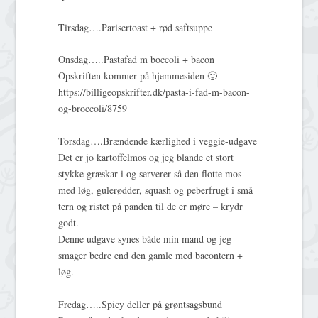
Tirsdag….Parisertoast + rød saftsuppe
Onsdag…..Pastafad m boccoli + bacon
Opskriften kommer på hjemmesiden 🙂
https://billigeopskrifter.dk/pasta-i-fad-m-bacon-
og-broccoli/8759
Torsdag….Brændende kærlighed i veggie-udgave
Det er jo kartoffelmos og jeg blande et stort
stykke græskar i og serverer så den flotte mos
med løg, gulerødder, squash og peberfrugt i små
tern og ristet på panden til de er møre – krydr
godt.
Denne udgave synes både min mand og jeg
smager bedre end den gamle med bacontern +
løg.
Fredag…..Spicy deller på grøntsagsbund