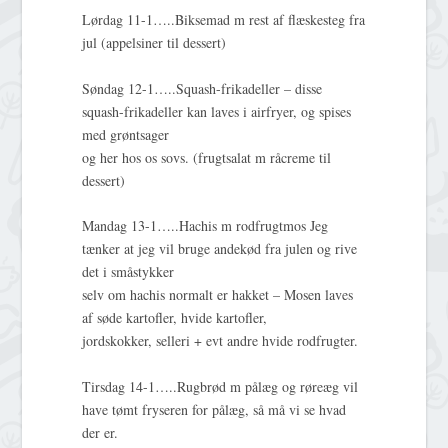
Lørdag 11-1…..Biksemad m rest af flæskesteg fra
jul (appelsiner til dessert)
Søndag 12-1…..Squash-frikadeller – disse
squash-frikadeller kan laves i airfryer, og spises
med grøntsager
og her hos os sovs. (frugtsalat m råcreme til
dessert)
Mandag 13-1…..Hachis m rodfrugtmos Jeg
tænker at jeg vil bruge andekød fra julen og rive
det i småstykker
selv om hachis normalt er hakket – Mosen laves
af søde kartofler, hvide kartofler,
jordskokker, selleri + evt andre hvide rodfrugter.
Tirsdag 14-1…..Rugbrød m pålæg og røreæg vil
have tømt fryseren for pålæg, så må vi se hvad
der er.