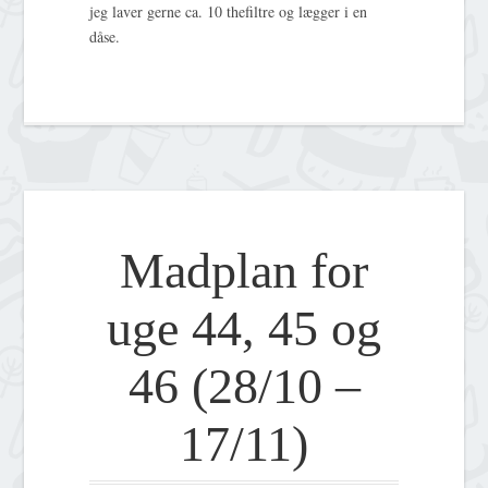
jeg laver gerne ca. 10 thefiltre og lægger i en
dåse.
Madplan for
uge 44, 45 og
46 (28/10 –
17/11)