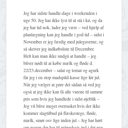
Jeg har sidste handle-dage i weekenden i
uge 50. Jeg har ikke lyst til at stå i kø, og da
jeg har tid nok, lader jeg være – ved hjælp af
planlægning kan jeg handle i god tid – sidst i
November er jeg færdig med julegaverne, og
så skriver jeg indkøbsliste til December.
Helt kan man ikke undgå at handle – jeg
bliver nødt til at købe mælk og fløde d.
22/23.december – salat og tomat og agurk
får jeg i en stop madspild-kasse lige før jul.
Når jeg vælger at gøre det sådan så ved jeg
også at jeg ikke kan få alle varene til samme
pris som hvis jeg handlede i sidst øjeblik –
Jeg vil blive meget overrasket hvis der ikke
kommer slagtilbud på flæskestege, fløde,
mælk, smør osv lige inden jul – Jeg har hørt
om nogen der har til månedsvis ind i det nye