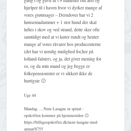
gang i og gavn af i 9 måneder om året og
hjælper til i haven hvor vi dyrker mange af
vores grøntsager – Derudover har vi 2
hønsemadammer + 1 stor hund der skal
luftes i skov og ved strand, dette sker ofte
samtidigt med at vi kører rundt og henter
mange af vores råvarer hos producenterne
(det har vi nemlig mulighed for,her på
lolland-falster), og ja, det giver mening for
os, og da min mand og jeg begge er
folkepensionister er vi sikkert ikke de
hurtigste 🙂
Uge 44
Mandag…..Nem Lasagne m spinat :
opskriften kommer på hjemmesiden 🙂
https://billigeopskrifter.dk/nem-lasagne-med-
spinat/8755