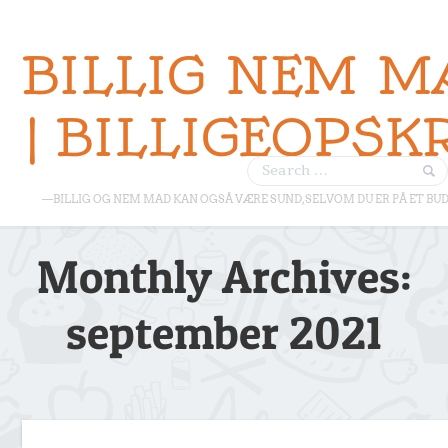
BILLIG NEM M
| BILLIGEOPSK
—BILLIG OG NEM MAD KAN OGSÅ VÆRE SUND, SELVOM DU ER PÅ ET BU
Monthly Archives:
september 2021