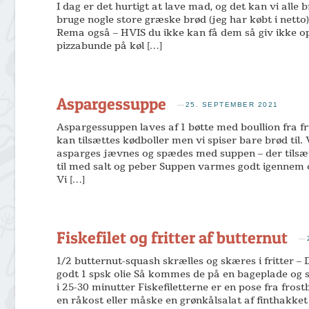
I dag er det hurtigt at lave mad, og det kan vi alle
bruge nogle store græske brød (jeg har købt i netto
Rema også – HVIS du ikke kan få dem så giv ikke op
pizzabunde på køl […]
Aspargessuppe
—
25. SEPTEMBER 2021
Aspargessuppen laves af 1 bøtte med boullion fra f
kan tilsættes kødboller men vi spiser bare brød ti
asparges jævnes og spædes med suppen – der tilsæ
til med salt og peber Suppen varmes godt igennem o
Vi […]
Fiskefilet og fritter af butternut
—
1/2 butternut-squash skrælles og skæres i fritter – 
godt 1 spsk olie Så kommes de på en bageplade og 
i 25-30 minutter Fiskefiletterne er en pose fra fros
en råkost eller måske en grønkålsalat af finthakke