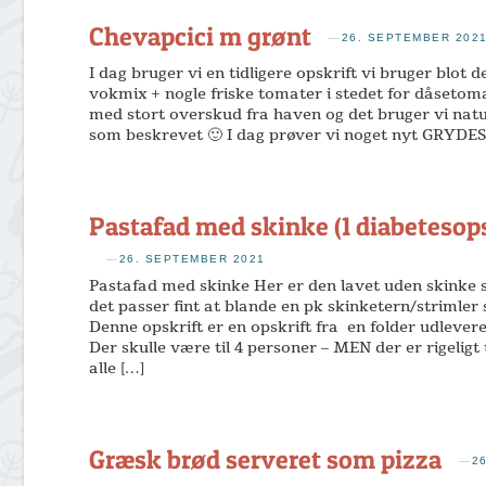
Chevapcici m grønt
—
26. SEPTEMBER 202
I dag bruger vi en tidligere opskrift vi bruger blot d
vokmix + nogle friske tomater i stedet for dåsetom
med stort overskud fra haven og det bruger vi natur
som beskrevet 🙂 I dag prøver vi noget nyt GRYD
Pastafad med skinke (1 diabetesops
—
26. SEPTEMBER 2021
Pastafad med skinke Her er den lavet uden skink
det passer fint at blande en pk skinketern/striml
Denne opskrift er en opskrift fra en folder udlever
Der skulle være til 4 personer – MEN der er rigeligt
alle […]
Græsk brød serveret som pizza
—
2