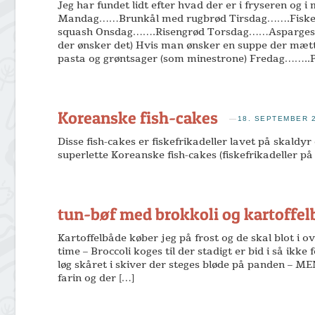
Jeg har fundet lidt efter hvad der er i fryseren og i
Mandag……Brunkål med rugbrød Tirsdag…….Fiskefile
squash Onsdag…….Risengrød Torsdag……Aspargessu
der ønsker det) Hvis man ønsker en suppe der mæ
pasta og grøntsager (som minestrone) Fredag……..Pi
Koreanske fish-cakes
—
18. SEPTEMBER 
Disse fish-cakes er fiskefrikadeller lavet på skaldy
superlette Koreanske fish-cakes (fiskefrikadeller på
tun-bøf med brokkoli og kartoffel
Kartoffelbåde køber jeg på frost og de skal blot i 
time – Broccoli koges til der stadigt er bid i så ikke
løg skåret i skiver der steges bløde på panden – MEN 
farin og der […]