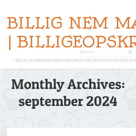
BILLIG NEM M
| BILLIGEOPSK
—BILLIG OG NEM MAD KAN OGSÅ VÆRE SUND, SELVOM DU ER PÅ ET BU
Monthly Archives:
september 2024