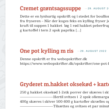
Cremet grøntsagssuppe
—
29. AUGUST 2
Dette er en lynhurtig opskrift og i stedet for boulli
fra fryseren – Når der koges feks en kylling fryser j
kraft til suppen 1 hakket løg 1 rød hakket peberfru
g kartoffel i tern 2 spsk paprika […]
One pot kylling m ris
—
29. AUGUST 2022
Denne opskrift er fra webopskrifter.dk
https://www.webopskrifter.dk/opskrifter/one-pot-k
Gryderet m.hakket oksekød + kart
250 g hakket oksekød 1-2stk porrer der skæres i sk
———————————-Hertil svitses i 2 spsk oliemargari
400g skæres i skiver 500-600 g kartofler skrælles o
———————————-Tilsættes og svitses et par minutt