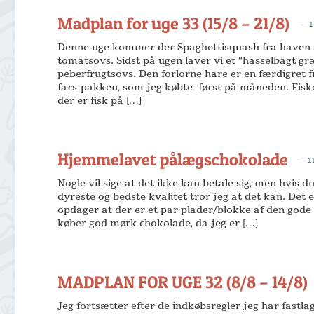
Madplan for uge 33 (15/8 – 21/8)
—
Denne uge kommer der Spaghettisquash fra haven so
tomatsovs. Sidst på ugen laver vi et “hasselbagt g
peberfrugtsovs. Den forlorne hare er en færdigret f
fars-pakken, som jeg købte først på måneden. Fiskef
der er fisk på […]
Hjemmelavet pålægschokolade
—
1
Nogle vil sige at det ikke kan betale sig, men hvis
dyreste og bedste kvalitet tror jeg at det kan. Det 
opdager at der er et par plader/blokke af den gode 
køber god mørk chokolade, da jeg er […]
MADPLAN FOR UGE 32 (8/8 – 14/8)
Jeg fortsætter efter de indkøbsregler jeg har fastl