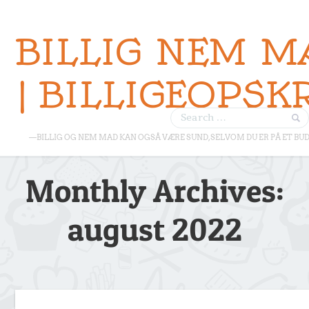
BILLIG NEM M
| BILLIGEOPSK
—BILLIG OG NEM MAD KAN OGSÅ VÆRE SUND, SELVOM DU ER PÅ ET BU
Monthly Archives:
august 2022