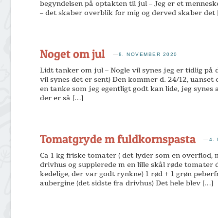
begyndelsen på optakten til jul – Jeg er et menneske
– det skaber overblik for mig og derved skaber det 
Noget om jul
—
8. NOVEMBER 2020
Lidt tanker om jul – Nogle vil synes jeg er tidlig p
vil synes det er sent) Den kommer d. 24/12, uanset om
en tanke som jeg egentligt godt kan lide, jeg synes 
der er så […]
Tomatgryde m fuldkornspasta
—
4.
Ca 1 kg friske tomater ( det lyder som en overflod, 
drivhus og supplerede m en lille skål røde tomater
kedelige, der var godt rynkne) 1 rød + 1 grøn peberf
aubergine (det sidste fra drivhus) Det hele blev […]