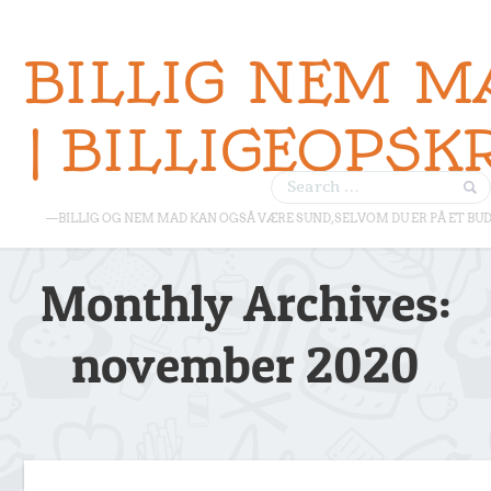
BILLIG NEM M
| BILLIGEOPSK
—BILLIG OG NEM MAD KAN OGSÅ VÆRE SUND, SELVOM DU ER PÅ ET BU
Monthly Archives:
november 2020