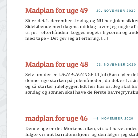
Madplan for uge 49
—
29. NOVEMBER 2020
Så er det 1. december tirsdag og NU har julen sikkert
Sideløbende med dagens middag laver jeg nogle af d
til jul – efterhånden lægges noget i fryseren og an
med tape – Det gør jeg af erfaring, […]
Madplan for uge 48
—
23. NOVEMBER 2020
Selv om der er LÆÆÆÆÆNGE til jul (Børn føler det 
denne uge starten på julemåneden, da det er 1. søn
og så starter julehyggen lidt her hos os. Jeg skal ha
søndag og sønnen skal have de første havregrynsku
madplan for uge 46
—
8. NOVEMBER 2020
Denne uge er det Mortens aften, vi skal have andes
fulgte vi i mit barndomshjem og den følger jeg stadi