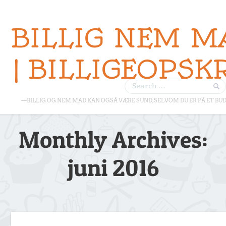
BILLIG NEM M
| BILLIGEOPSK
—BILLIG OG NEM MAD KAN OGSÅ VÆRE SUND, SELVOM DU ER PÅ ET BU
Monthly Archives:
juni 2016