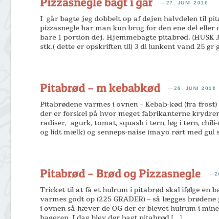
Pizzasnegle bagt i går
—
27. JUNI 2016
I går bagte jeg dobbelt op af dejen halvdelen til pi
pizzasnegle har man kun brug for den ene del eller 
bare 1 portion dej. Hjemmebagte pitabrød. (HUS
stk.( dette er opskriften til) 3 dl lunkent vand 25 gr
Pitabrød – m kebabkød
—
26. JUNI 2016
Pitabrødene varmes i ovnen – Kebab-kød (fra frost) ri
der er forskel på hvor meget fabrikanterne krydrer
radiser, agurk, tomat, squash i tern, løg i tern, chil
og lidt mælk) og senneps-naise (mayo rørt med gul 
Pitabrød – Brød og Pizzasnegle
—
2
Tricket til at få et hulrum i pitabrød skal ifølge en
varmes godt op (225 GRADER) – så lægges brødene 
i ovnen så hæver de OG der er blevet hulrum i mine p
bageren. I dag blev der bagt pitabrød […]