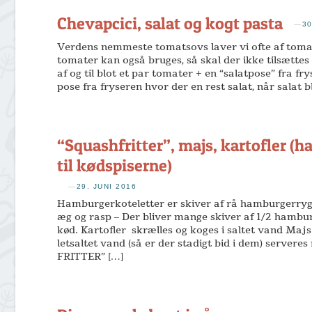
Chevapcici, salat og kogt pasta
—
30
Verdens nemmeste tomatsovs laver vi ofte af tomat
tomater kan også bruges, så skal der ikke tilsætte
af og til blot et par tomater + en “salatpose” fra fr
pose fra fryseren hvor der en rest salat, når salat b
“Squashfritter”, majs, kartofler (
til kødspiserne)
—
29. JUNI 2016
Hamburgerkoteletter er skiver af rå hamburgerryg
æg og rasp – Der bliver mange skiver af 1/2 hamburg
kød. Kartofler skrælles og koges i saltet vand Majs
letsaltet vand (så er der stadigt bid i dem) server
FRITTER” […]