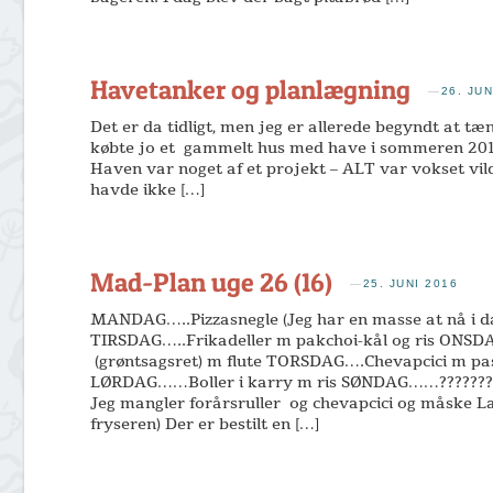
Havetanker og planlægning
—
26. JUN
Det er da tidligt, men jeg er allerede begyndt at tæ
købte jo et gammelt hus med have i sommeren 2015 
Haven var noget af et projekt – ALT var vokset vild
havde ikke […]
Mad-Plan uge 26 (16)
—
25. JUNI 2016
MANDAG…..Pizzasnegle (Jeg har en masse at nå i d
TIRSDAG…..Frikadeller m pakchoi-kål og ris ON
(grøntsagsret) m flute TORSDAG….Chevapcici m 
LØRDAG……Boller i karry m ris SØNDAG……????????
Jeg mangler forårsruller og chevapcici og måske Lak
fryseren) Der er bestilt en […]