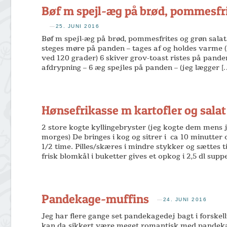
Bøf m spejl-æg på brød, pommesfri
—
25. JUNI 2016
Bøf m spejl-æg på brød, pommesfrites og grøn salat
steges møre på panden – tages af og holdes varme (
ved 120 grader) 6 skiver grov-toast ristes på panden
afdrypning – 6 æg spejles på panden – (jeg lægger [
Hønsefrikasse m kartofler og salat
2 store kogte kyllingebryster (jeg kogte dem mens
morges) De bringes i kog og sitrer i ca 10 minutter
1/2 time. Pilles/skæres i mindre stykker og sættes t
frisk blomkål i buketter gives et opkog i 2,5 dl sup
Pandekage-muffins
—
24. JUNI 2016
Jeg har flere gange set pandekagedej bagt i forskel
kan da sikkert være meget romantisk med pandek