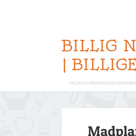
BILLIG 
| BILLIG
—BILLIG OG NEM MAD KAN OGSÅ VÆRE 
Madplan