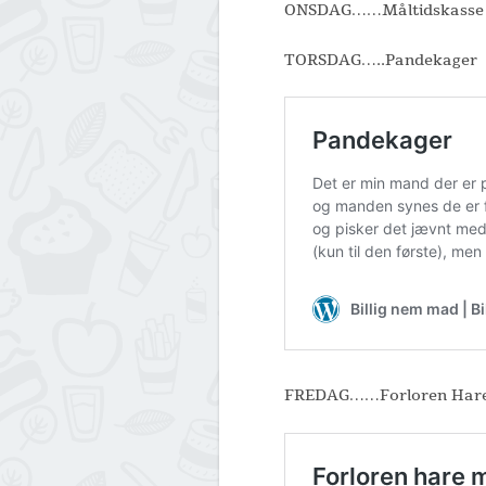
ONSDAG……Måltidskasse
TORSDAG…..Pandekager
FREDAG……Forloren Har