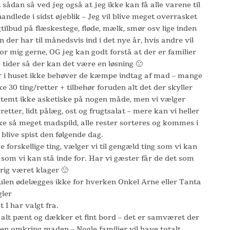
 sådan så ved jeg også at jeg ikke kan få alle varene til
ndlede i sidst øjeblik – Jeg vil blive meget overrasket
ilbud på flæskestege, fløde, mælk, smør osv lige inden
 der har til månedsvis ind i det nye år, hvis andre vil
for mig gerne, OG jeg kan godt forstå at der er familier
e tider så der kan det være en løsning 🙂
er i huset ikke behøver de kæmpe indtag af mad – mange
 30 ting/retter + tilbehør foruden alt det der skyller
stemt ikke asketiske på nogen måde, men vi vælger
retter, lidt pålæg, ost og frugtsalat – mere kan vi heller
ikke så meget madspild, alle rester sorteres og kommes i
 blive spist den følgende dag.
 forskellige ting, vælger vi til gengæld ting som vi kan
et som vi kan stå inde for. Har vi gæster får de det som
drig været klager 🙂
julen ødelægges ikke for hverken Onkel Arne eller Tanta
gler
t I har valgt fra.
t alt pænt og dækker et fint bord – det er samværet der
ssen omkring maden – Nogle familier vil have totalt