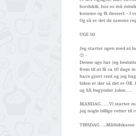
bordskik, hos os må mindr
komme og få dessert – I v
Og så er det de samme regl
UGE 50
Jeg starter ugen med at la
🙂 –
Denne uge har jeg besluttet
frem til at få ca 10 dage m
have gjort rent og jeg bag
tiden er der så det er OK
og SÅ begynder julen…..
MANDAG……Vi starter med 
jeg nogle billige retter til 
TIRSDAG…..Måltidskasse