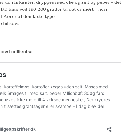
r ud i firkanter, dryppes med olie og salt og peber – det
1/2 time ved 190-200 grader til det er mørt – heri
d Pærer af den faste type.
 chilisovs.
ed millionbøf