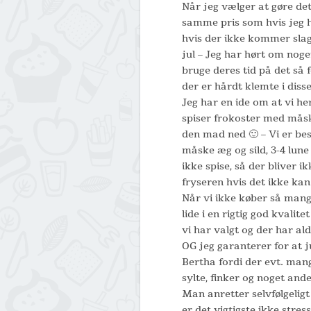
Når jeg vælger at gøre det
samme pris som hvis jeg ha
hvis der ikke kommer slagt
jul – Jeg har hørt om nogen
bruge deres tid på det så 
der er hårdt klemte i diss
Jeg har en ide om at vi h
spiser frokoster med måske
den mad ned 🙂 – Vi er be
måske æg og sild, 3-4 lune 
ikke spise, så der bliver 
fryseren hvis det ikke kan
Når vi ikke køber så mange
lide i en rigtig god kvalit
vi har valgt og der har al
OG jeg garanterer for at 
Bertha fordi der evt. man
sylte, finker og noget ande
Man anretter selvfølgelig
er det vigtigste ikke stre