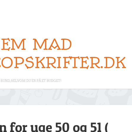
NEM MAD
EOPSKRIFTER.DK
SUND, SELVOM DU ER PÅ ET BUDGET!
 for uge 50 og 51 (