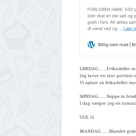
LØRDAG……Frikadeller m.
Jeg laver en stor portion 
Vi spiser så frikadeller me
SØNDAG……Suppe m brø
I dag vælger jeg en tomat
UGE 51
MANDAG……Blandet grønt 