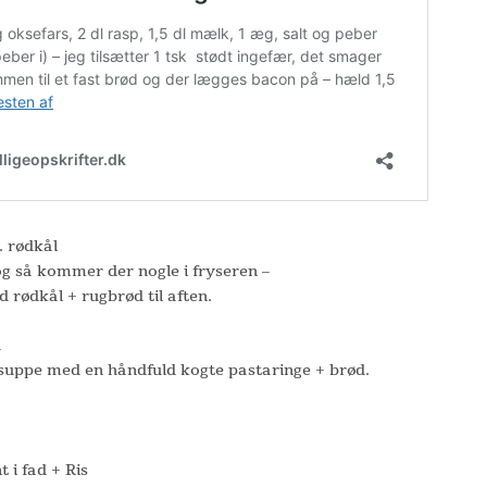
 rødkål
og så kommer der nogle i fryseren –
d rødkål + rugbrød til aften.
d
suppe med en håndfuld kogte pastaringe + brød.
i fad + Ris