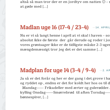
altså så man tror der er en jordtyv om natten 🙂 – 
at gøde med […]
Madlan uge 16 (17-4 / 23-4)
—
14. APRI
Nu er vi så langt henne i april at vi skal i haven – s
absolut ikke de første der går derude og roder i jor
vores grøntsager ikke er de tidligste måske 2-3 uge
mængdemæssigt tror jeg det er det samme […]
Madplan for uge 14 (3-4 / 9-4)
—
2. A
Ja så er det forår og her er der gang i det grove i 
og ryddet op , endnu er det for koldt her hos os til 
Mandag——- Frikadeller med ærter og gulerødder
kylling Onsdag——–Smørrebrød til aften Torsdag——
bønnespirer, […]