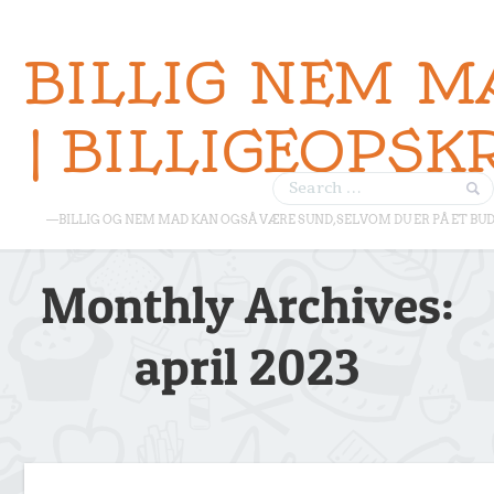
BILLIG NEM M
| BILLIGEOPSK
—BILLIG OG NEM MAD KAN OGSÅ VÆRE SUND, SELVOM DU ER PÅ ET BU
Monthly Archives:
april 2023