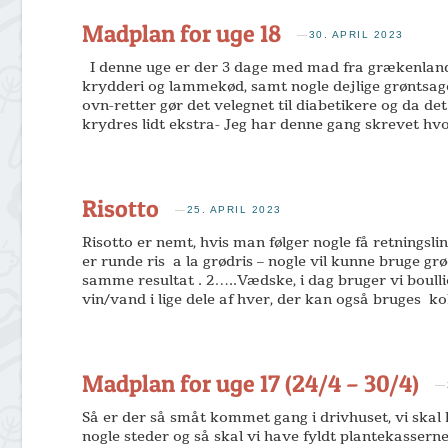
Madplan for uge 18
—
30. APRIL 2023
I denne uge er der 3 dage med mad fra grækenlan
krydderi og lammekød, samt nogle dejlige grøntsag
ovn-retter gør det velegnet til diabetikere og da 
krydres lidt ekstra- Jeg har denne gang skrevet hvor
Risotto
—
25. APRIL 2023
Risotto er nemt, hvis man følger nogle få retningslin
er runde ris a la grødris – nogle vil kunne bruge grø
samme resultat . 2…..Vædske, i dag bruger vi boull
vin/vand i lige dele af hver, der kan også bruges
Madplan for uge 17 (24/4 – 30/4)
—
Så er der så småt kommet gang i drivhuset, vi skal
nogle steder og så skal vi have fyldt plantekasserne