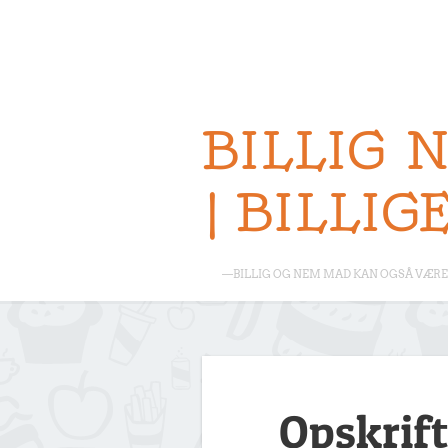
BILLIG 
| BILLIG
—BILLIG OG NEM MAD KAN OGSÅ VÆRE 
Opskrift