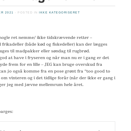
ER 2021
- POSTED IN
IKKE KATEGORISERET
nogle ret nemme/ ikke tidskrævende retter –
d frikadeller (både kød og fiskedeller) kan der lægges
ruges til madpakker eller søndag til rugbrød.
god at have i fryseren og når man nu er i gang er det
yde frem for en lille – JEG kan bruge overskud fra
an jo også komme fra en pose grønt fra “too good to
om vinteren og i det tidlige forår (når der ikke er gang i
ger jeg med jævne mellemrum hele året.
parges: