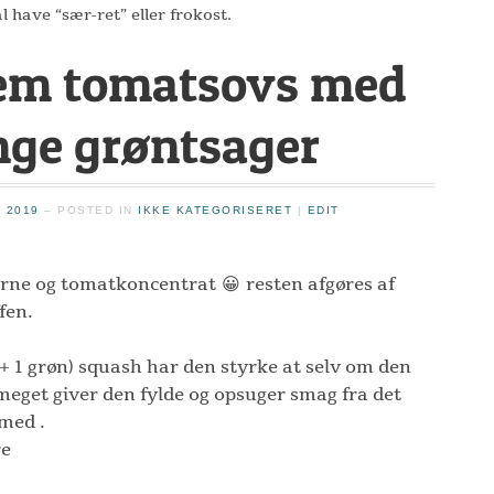
l have “sær-ret” eller frokost.
em tomatsovs med
ge grøntsager
 2019
– POSTED IN
IKKE KATEGORISERET
|
EDIT
erne og tomatkoncentrat 😀 resten afgøres af
fen.
 + 1 grøn) squash har den styrke at selv om den
 meget giver den fylde og opsuger smag fra det
med .
re