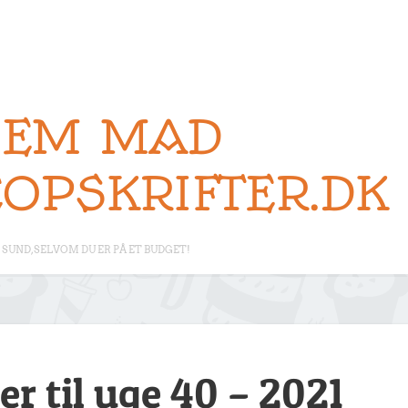
NEM MAD
EOPSKRIFTER.DK
SUND, SELVOM DU ER PÅ ET BUDGET!
er til uge 40 – 2021