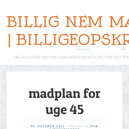
BILLIG NEM M
| BILLIGEOPSK
—BILLIG OG NEM MAD KAN OGSÅ VÆRE SUND, SELVOM DU ER PÅ ET BU
madplan for
uge 45
30. OKTOBER 2021
- POSTED IN
IKKE