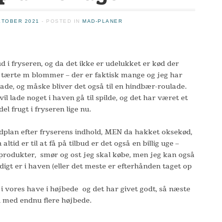
KTOBER 2021
- POSTED IN
MAD-PLANER
 i fryseren, og da det ikke er udelukket er kød der
en tærte m blommer – der er faktisk mange og jeg har
de, og måske bliver det også til en hindbær-roulade.
vil lade noget i haven gå til spilde, og det har været et
el frugt i fryseren lige nu.
dplan efter fryserens indhold, MEN da hakket oksekød,
altid er til at få på tilbud er det også en billig uge –
rodukter, smør og ost jeg skal købe, men jeg kan også
adigt er i haven (eller det meste er efterhånden taget op
 i vores have i højbede og det har givet godt, så næste
med endnu flere højbede.