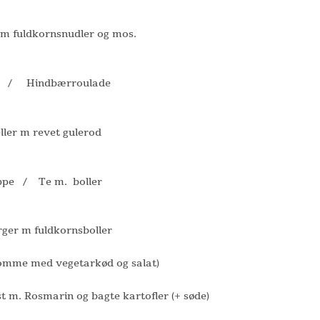
 fuldkornsnudler og mos.
 / Hindbærroulade
ler m revet gulerod
ppe / Te m. boller
ger m fuldkornsboller
lomme med vegetarkød og salat)
t m. Rosmarin og bagte kartofler (+ søde)