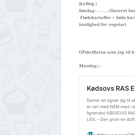
(kylling )
Søndag:……….Glaseret ham
Flødekartofler + Søde kar
(mulighed for vegetar)
OPskrifterne som jeg vil br
Mandag:::