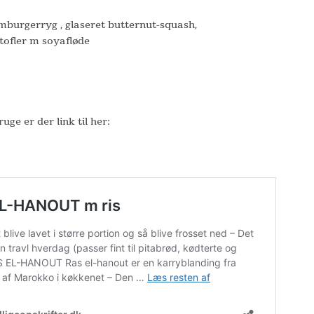
burgerryg , glaseret butternut-squash,
tofler m soyafløde
uge er der link til her: