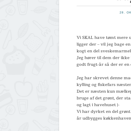
28. O
Vi SKAL have tømt mere ud
ligger der – vil jeg bage 
kogt en del sveskemarmela
Jeg hører til dem der ikke 
godt frugt-år så der er en d
Jeg har skrevet denne ma
kylling og fiskefars næsten 
Det er næsten kun mælkep
bruge af det grønt, der st
og lagt i havehuset )-
Vi har dyrket en del grønt
år udbygges køkkenhaven 